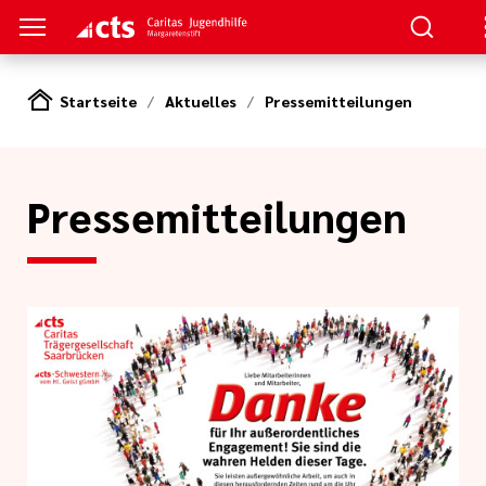
Startseite
Aktuelles
Pressemitteilungen
en
ungen
Pressemitteilungen
-Sprechstunde
linien