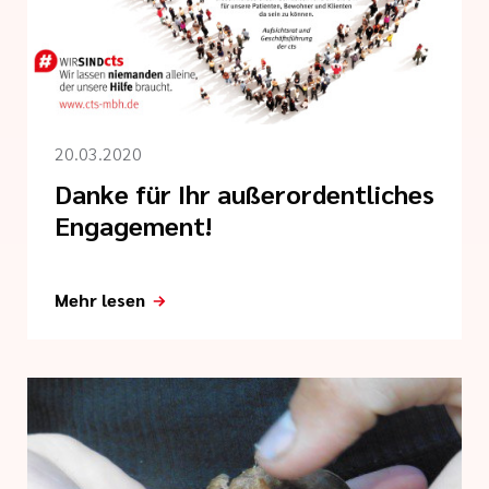
 der cts
r Dienst
ender Dienst
20.03.2020
Danke für Ihr außerordentliches
Engagement!
n
Mehr lesen
tworten