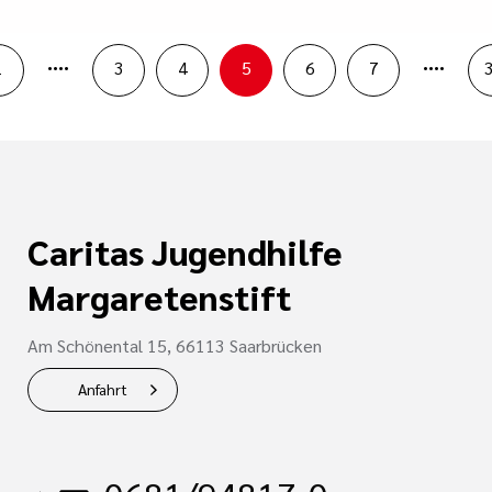
....
....
1
3
4
5
6
7
Caritas Jugendhilfe
Margaretenstift
Am Schönental 15, 66113 Saarbrücken
Anfahrt