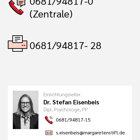
0681/94817-0
(Zentrale)
0681/94817- 28
Einrichtungsleiter
Dr. Stefan Eisenbeis
Dipl. Psychologe, PP
0681/94817-15
s.eisenbeis@margaretenstift.de