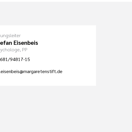
tungsleiter
tefan Eisenbeis
Psychologe, PP
681/94817-15
.eisenbeis@margaretenstift.de