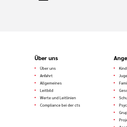
Über uns
Ange
Über uns
Kind
Anfahrt
Juge
Allgemeines
Fami
Leitbild
Gesc
Werte und Leitlinien
Schu
Compliance bei der cts
Psyc
Gru
Proj
Ans