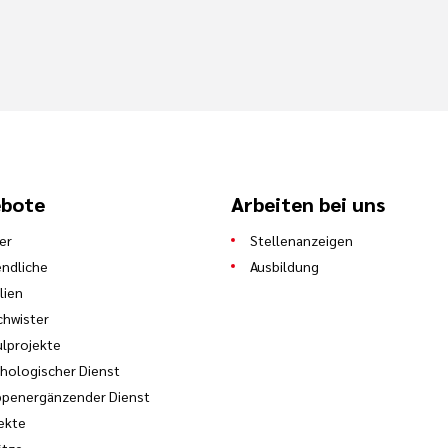
bote
Arbeiten bei uns
er
Stellenanzeigen
ndliche
Ausbildung
lien
hwister
lprojekte
hologischer Dienst
ppenergänzender Dienst
ekte
ätze