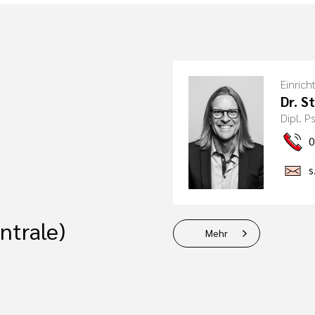
Einrich
Dr. S
Dipl. 
0
s
ntrale)
Mehr