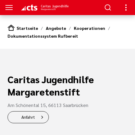
Startseite
Angebote
Kooperationen
Dokumentationssystem Rufbereit
S
gen
lungen
Caritas Jugendhilfe
e-Sprechstunde
Margaretenstift
Am Schönental 15, 66113 Saarbrücken
Anfahrt
tlinien
e