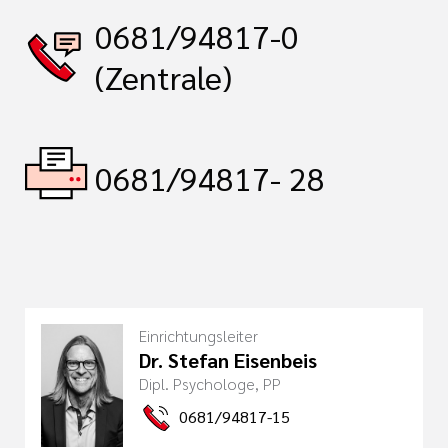
i der cts
0681/94817-0
her Dienst
(Zentrale)
zender Dienst
0681/94817- 28
en
ntworten
Einrichtungsleiter
Dr. Stefan Eisenbeis
Dipl. Psychologe, PP
0681/94817-15