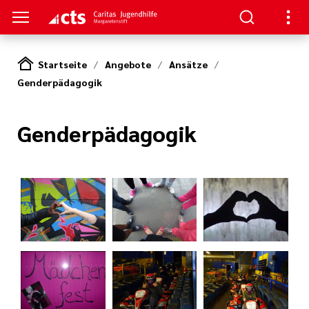
Startseite
Angebote
Ansätze
Genderpädagogik
S
gen
lungen
Genderpädagogik
e-Sprechstunde
tlinien
e