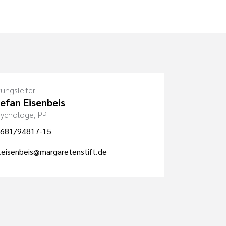
tungsleiter
tefan Eisenbeis
Psychologe, PP
681/94817-15
.eisenbeis@margaretenstift.de