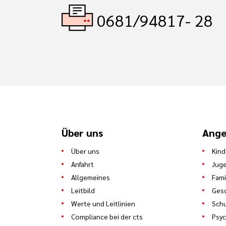
0681/94817- 28
Über uns
Ange
Über uns
Kind
Anfahrt
Juge
Allgemeines
Fami
Leitbild
Gesc
Werte und Leitlinien
Schu
Compliance bei der cts
Psyc