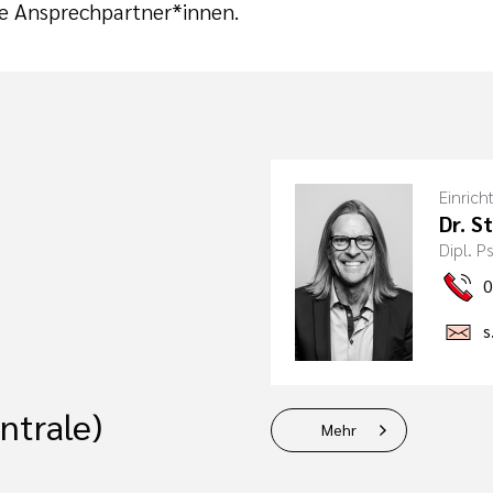
re Ansprechpartner*innen.
Einrich
Dr. S
Dipl. 
0
s
ntrale)
Mehr