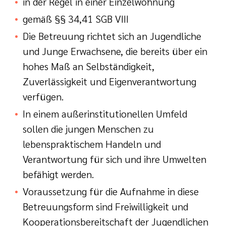
in der Regel in einer Einzelwohnung
i der cts
her Dienst
gemäß §§ 34,41 SGB VIII
Die Betreuung richtet sich an Jugendliche
zender Dienst
und Junge Erwachsene, die bereits über ein
hohes Maß an Selbständigkeit,
Zuverlässigkeit und Eigenverantwortung
verfügen.
In einem außerinstitutionellen Umfeld
sollen die jungen Menschen zu
en
lebenspraktischem Handeln und
Verantwortung für sich und ihre Umwelten
ntworten
befähigt werden.
Voraussetzung für die Aufnahme in diese
Betreuungsform sind Freiwilligkeit und
Kooperationsbereitschaft der Jugendlichen