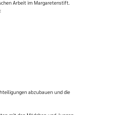
schen Arbeit im Margaretenstift.
:
hteiligungen abzubauen und die
rbeiten mit den Mädchen und Jungen