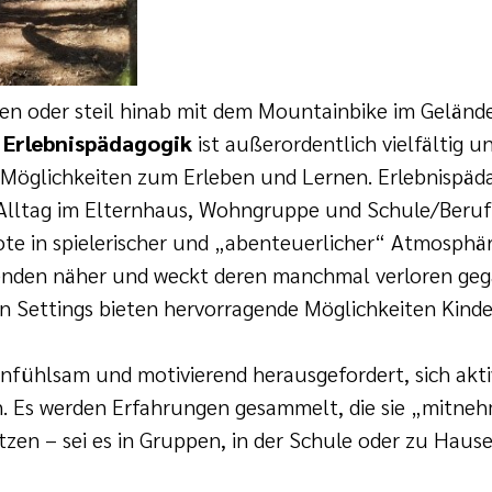
en oder steil hinab mit dem Mountainbike im Geländ
e
Erlebnisp
ä
dagogik
ist außerordentlich vielfältig u
 Möglichkeiten zum Erleben und Lernen. Erlebnispäd
 Alltag im Elternhaus, Wohngruppe und Schule/Beruf
ote in spielerischer und „abenteuerlicher“ Atmosph
enden näher und weckt deren manchmal verloren ge
en Settings bieten hervorragende Möglichkeiten Kind
nfühlsam und motivierend herausgefordert, sich akti
. Es werden Erfahrungen gesammelt, die sie „mitne
zen – sei es in Gruppen, in der Schule oder zu Hause