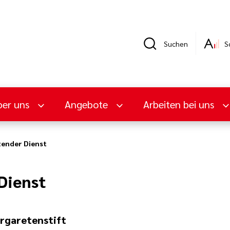
Suchen
S
er uns
Angebote
Arbeiten bei uns
ender Dienst
Dienst
rgaretenstift