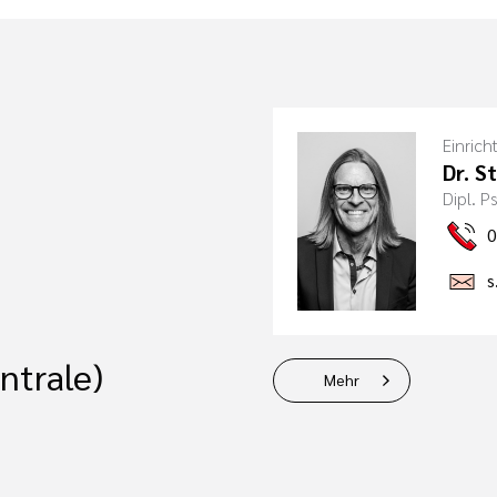
Einrich
Dr. S
Dipl. 
0
s
ntrale)
Mehr