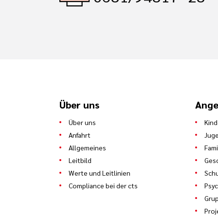
Über uns
Ange
Über uns
Kind
Anfahrt
Juge
Allgemeines
Fami
Leitbild
Gesc
Werte und Leitlinien
Schu
Compliance bei der cts
Psyc
Gru
Proj