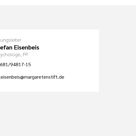
tungsleiter
tefan Eisenbeis
Psychologe, PP
681/94817-15
.eisenbeis@margaretenstift.de