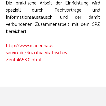
Die praktische Arbeit der Einrichtung wird
i der cts
her Dienst
speziell durch Fachvorträge und
Informationsaustausch und der damit
zender Dienst
verbundenen Zusammenarbeit mit dem SPZ
bereichert.
http://www.marienhaus-
service.de/Sozialpaediatrisches-
Zent.4653.0.html
en
ntworten