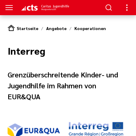
Startseite
Angebote
Kooperationen
S
Interreg
gen
lungen
Grenzüberschreitende Kinder- und
Jugendhilfe im Rahmen von
e-Sprechstunde
EUR&QUA
tlinien
e