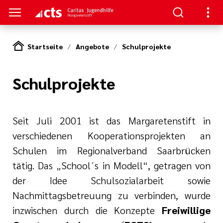
Startseite
Angebote
Schulprojekte
S
Schulprojekte
gen
lungen
Seit Juli 2001 ist das Margaretenstift in
verschiedenen Kooperationsprojekten an
e-Sprechstunde
Schulen im Regionalverband Saarbrücken
tätig. Das „School´s in Modell“, getragen von
der Idee Schulsozialarbeit sowie
Nachmittagsbetreuung zu verbinden, wurde
tlinien
e
inzwischen durch die Konzepte
Freiwillige