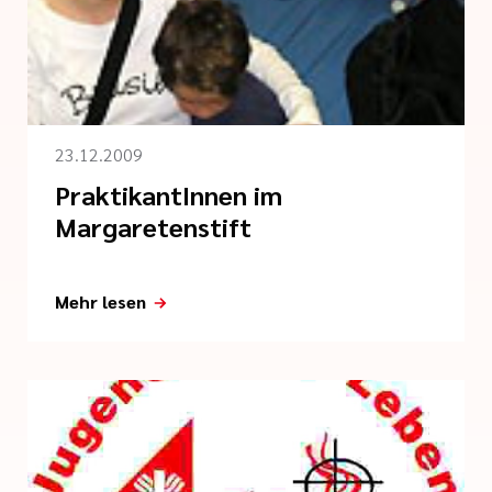
i der cts
her Dienst
zender Dienst
23.12.2009
PraktikantInnen im
Margaretenstift
en
Mehr lesen
ntworten