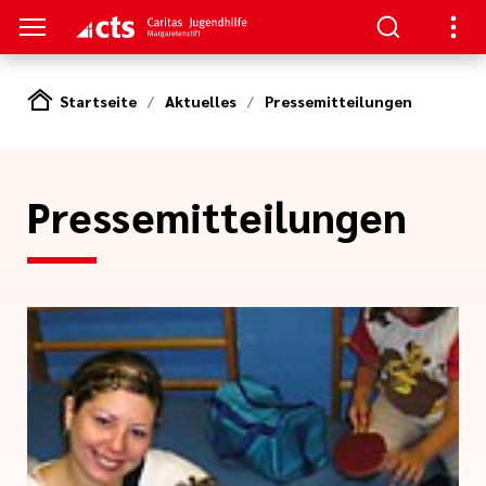
Startseite
Aktuelles
Pressemitteilungen
S
gen
lungen
Pressemitteilungen
e-Sprechstunde
tlinien
e