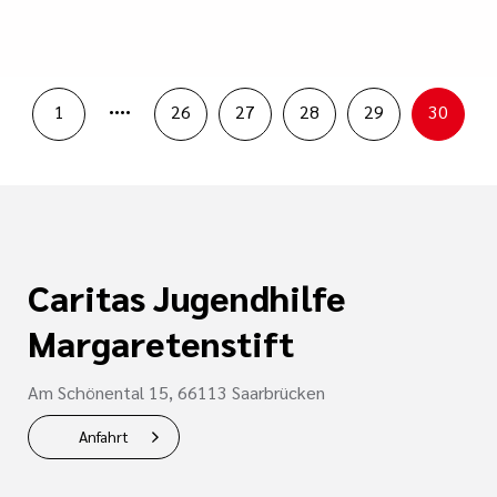
....
1
26
27
28
29
30
Caritas Jugendhilfe
Margaretenstift
Am Schönental 15, 66113 Saarbrücken
Anfahrt