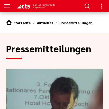
Startseite
Aktuelles
Pressemitteilungen
S
gen
lungen
Pressemitteilungen
e-Sprechstunde
tlinien
e