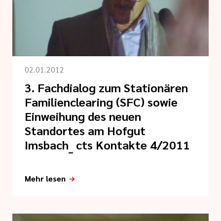
i der cts
her Dienst
zender Dienst
02.01.2012
3. Fachdialog zum Stationären
Familienclearing (SFC) sowie
Einweihung des neuen
Standortes am Hofgut
en
Imsbach_ cts Kontakte 4/2011
ntworten
Mehr lesen