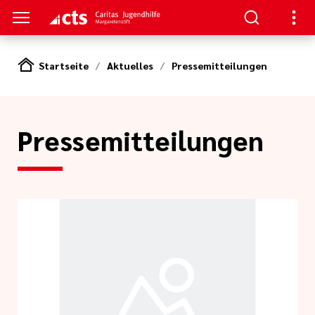
Startseite
Aktuelles
Pressemitteilungen
S
gen
lungen
Pressemitteilungen
e-Sprechstunde
tlinien
e