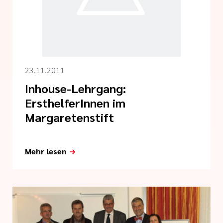
i der cts
her Dienst
zender Dienst
23.11.2011
Inhouse-Lehrgang:
ErsthelferInnen im
Margaretenstift
en
Mehr lesen
ntworten