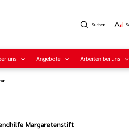
Suchen
S
er uns
Angebote
Arbeiten bei uns
war
endhilfe Margaretenstift