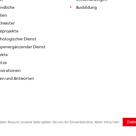
ndliche
Ausbildung
lien
hwister
lprojekte
hologischer Dienst
ppenergänzender Dienst
ekte
ätze
perationen
en und Antworten
em Besuch unserer Seite geben Sie uns Ihr Einverständnis. Mehr Infos hier:
Date