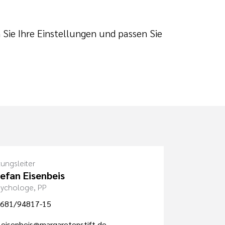
 Sie Ihre Einstellungen und passen Sie
tungsleiter
tefan Eisenbeis
Psychologe, PP
681/94817-15
.eisenbeis@margaretenstift.de