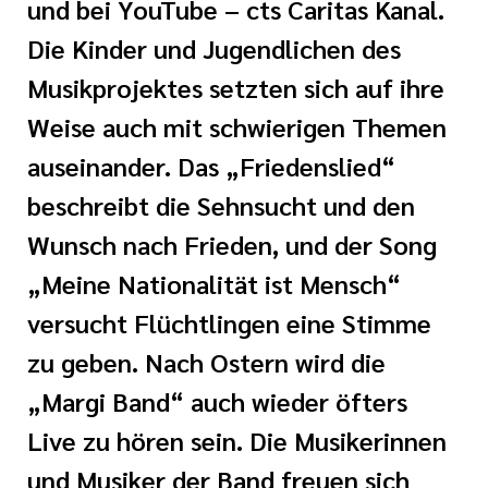
und bei YouTube – cts Caritas Kanal.
i der cts
her Dienst
Die Kinder und Jugendlichen des
Musikprojektes setzten sich auf ihre
zender Dienst
Weise auch mit schwierigen Themen
auseinander. Das „Friedenslied“
beschreibt die Sehnsucht und den
Wunsch nach Frieden, und der Song
„Meine Nationalität ist Mensch“
en
versucht Flüchtlingen eine Stimme
zu geben. Nach Ostern wird die
ntworten
„Margi Band“ auch wieder öfters
Live zu hören sein. Die Musikerinnen
und Musiker der Band freuen sich