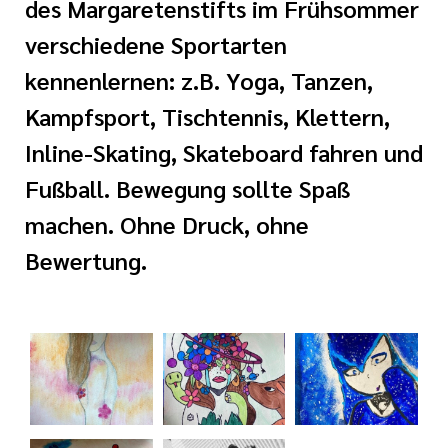
des Margaretenstifts im Frühsommer
i der cts
her Dienst
verschiedene Sportarten
kennenlernen: z.B. Yoga, Tanzen,
zender Dienst
Kampfsport, Tischtennis, Klettern,
Inline-Skating, Skateboard fahren und
Fußball. Bewegung sollte Spaß
machen. Ohne Druck, ohne
Bewertung.
en
ntworten