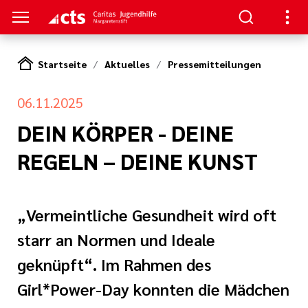
Startseite
Aktuelles
Pressemitteilungen
S
06.11.2025
gen
lungen
DEIN KÖRPER - DEINE
REGELN – DEINE KUNST
e-Sprechstunde
„Vermeintliche Gesundheit wird oft
starr an Normen und Ideale
geknüpft“. Im Rahmen des
tlinien
Girl*Power-Day konnten die Mädchen
e